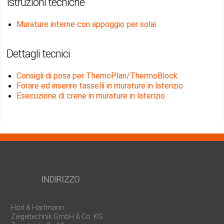
Istruzioni tecniche
Murature interne con appoggio per solai
Dettagli tecnici
Consigli di posa per ThemoPlan/ThermoBlock
Forare ed inserire tasselli in murature in laterizio
Esecuzione di crene in murature in laterizio
INDIRIZZO
Hörl & Hartmann
Ziegeltechnik GmbH & Co. KG