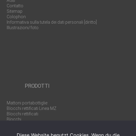
AGB
Contatto
Sitemap
Colophon
Informativa sulla tutela dei dati personali [diritto]
Illustrazioni/foto
PRODOTTI
Mattoni portabottiglie
Blocchi rettificati Linea MZ
Blocchi rettificati
Blocchi
Pareti divisorie e tramezze
Mattoni cassaforma U/WU
Diese Website benutzt Cookies. Wenn du die
Prodotti speciali