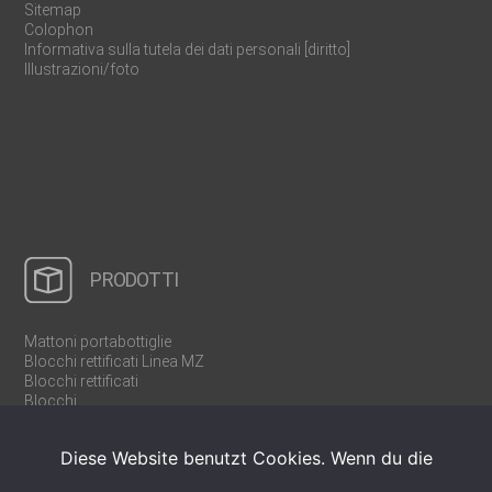
Sitemap
Colophon
Informativa sulla tutela dei dati personali [diritto]
Illustrazioni/foto
PRODOTTI
Mattoni portabottiglie
Blocchi rettificati Linea MZ
Blocchi rettificati
Blocchi
Pareti divisorie e tramezze
Mattoni cassaforma U/WU
Diese Website benutzt Cookies. Wenn du die
Prodotti speciali
Attrezzature