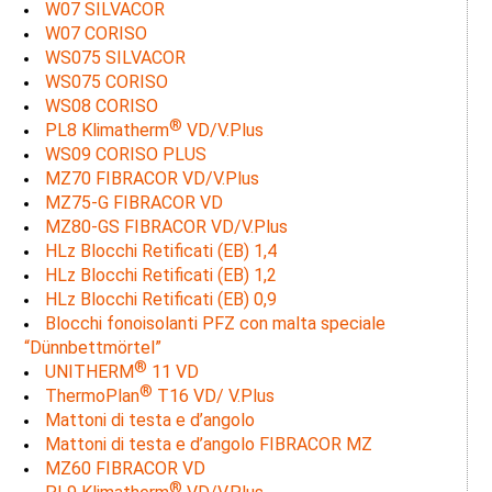
W07 SILVACOR
W07 CORISO
WS075 SILVACOR
WS075 CORISO
WS08 CORISO
®
PL8 Klimatherm
VD/V.Plus
WS09 CORISO PLUS
MZ70 FIBRACOR VD/V.Plus
MZ75-G FIBRACOR VD
MZ80-GS FIBRACOR VD/V.Plus
HLz Blocchi Retificati (EB) 1,4
HLz Blocchi Retificati (EB) 1,2
HLz Blocchi Retificati (EB) 0,9
Blocchi fonoisolanti PFZ con malta speciale
“Dünnbettmörtel”
®
UNITHERM
11 VD
®
ThermoPlan
T16 VD/ V.Plus
Mattoni di testa e d’angolo
Mattoni di testa e d’angolo FIBRACOR MZ
MZ60 FIBRACOR VD
®