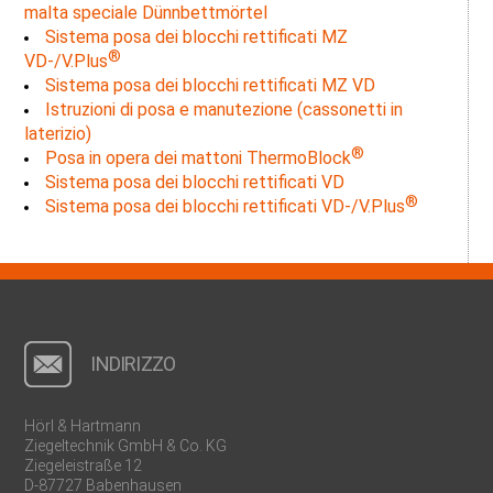
malta speciale Dünnbettmörtel
Sistema posa dei blocchi rettificati MZ
®
VD-/V.Plus
Sistema posa dei blocchi rettificati MZ VD
Istruzioni di posa e manutezione (cassonetti in
laterizio)
®
Posa in opera dei mattoni ThermoBlock
Sistema posa dei blocchi rettificati VD
®
Sistema posa dei blocchi rettificati VD-/V.Plus
INDIRIZZO
Hörl & Hartmann
Ziegeltechnik GmbH & Co. KG
Ziegeleistraße 12
D-87727 Babenhausen