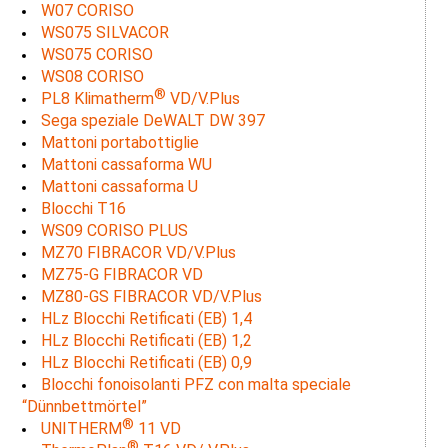
W07 CORISO
WS075 SILVACOR
WS075 CORISO
WS08 CORISO
®
PL8 Klimatherm
VD/V.Plus
Sega speziale DeWALT DW 397
Mattoni portabottiglie
Mattoni cassaforma WU
Mattoni cassaforma U
Blocchi T16
WS09 CORISO PLUS
MZ70 FIBRACOR VD/V.Plus
MZ75-G FIBRACOR VD
MZ80-GS FIBRACOR VD/V.Plus
HLz Blocchi Retificati (EB) 1,4
HLz Blocchi Retificati (EB) 1,2
HLz Blocchi Retificati (EB) 0,9
Blocchi fonoisolanti PFZ con malta speciale
“Dünnbettmörtel”
®
UNITHERM
11 VD
®