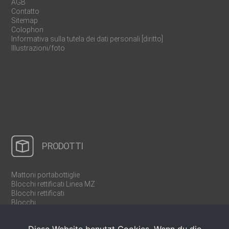
AGB
Contatto
Sitemap
Colophon
Informativa sulla tutela dei dati personali [diritto]
Illustrazioni/foto
PRODOTTI
Mattoni portabottiglie
Blocchi rettificati Linea MZ
Blocchi rettificati
Blocchi
Pareti divisorie e tramezze
Mattoni cassaforma U/WU