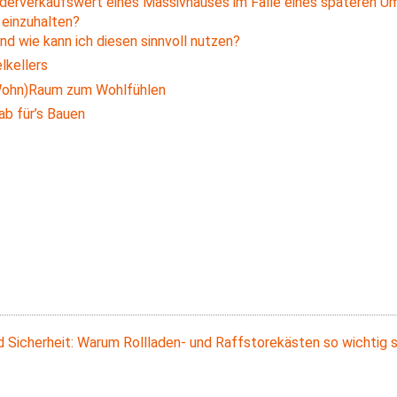
derverkaufswert eines Massivhauses im Falle eines späteren U
 einzuhalten?
und wie kann ich diesen sinnvoll nutzen?
lkellers
(Wohn)Raum zum Wohlfühlen
b für’s Bauen
 Sicherheit: Warum Rollladen- und Raffstorekästen so wichtig s