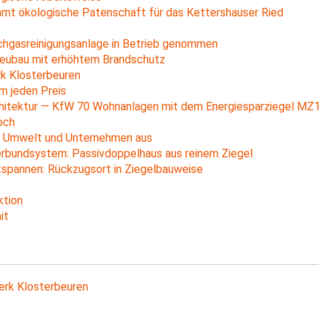
mmt ökologische Patenschaft für das Kettershauser Ried
chgasreinigungsanlage in Betrieb genommen
neubau mit erhöhtem Brandschutz
rk Klosterbeuren
um jeden Preis
chitektur — KfW 70 Wohnanlagen mit dem Energiesparziegel MZ
och
r Umwelt und Unternehmen aus
bundsystem: Passivdoppelhaus aus reinem Ziegel
tspannen: Rückzugsort in Ziegelbauweise
ktion
it
erk Klosterbeuren