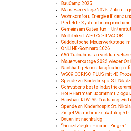
BauCamp 2025
Mauerwerkstage 2025: Zukunft ge
Wohnkomfort, Energieeffizienz und
Perfekte Systemlösung rund ums
Gemeinsam Gutes tun – Unterstüt
Multitalent WS075 SILVACOR
Süddeutsche Mauerwerkstage im Z
ONLINE-Seminare 2026
650 Teilnehmer an süddeutschen
Mauerwerkstage 2022 wieder Onl
Nachhaltig Bauen, langfristig profi
WS09 CORISO PLUS mit 40 Prozen
Spende an Kinderhospiz St. Nikol
Schwabens beste Industriekerami
Hörl+Hartmann übernimmt Ziegel
Hausbau: KfW-55-Förderung wird e
Spende an Kinderhospiz St. Nikol
Ziegel Wärmebrückenkatalog 5.0
Bauen ist nachhaltig
“Einmal Ziegler – immer Ziegler”