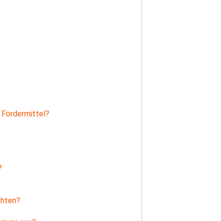
 Fördermittel?
?
chten?