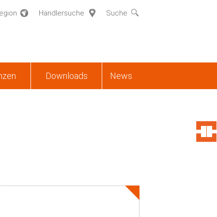
egion
Händlersuche
Suche
nzen
Downloads
News