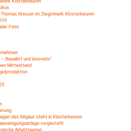
lwerk Klosterbeuren
okus
 Thomas Kreuzer im Ziegelwerk Klosterbeuren
2019
aler Form
1
ernehmen
 – Bewährt und innovativ”
hen Mittelstand
gelproduktion
25
n
ierung
agen des Allgäus steht in Klosterbeuren
asreinigungsanlage vorgestellt
gische Arbeitsweise