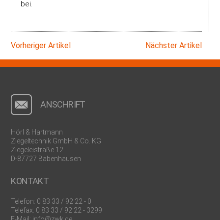
bei.
Vorheriger Artikel
Nächster Artikel
ANSCHRIFT
Hörl & Hartmann
Ziegeltechnik GmbH & Co. KG
Ziegeleistraße 12
D-87727 Babenhausen
KONTAKT
Telefon:
0 83 33 / 92 22 - 0
Telefax: 0 83 33 / 92 22 - 3299
E-Mail:
info@zwk.de