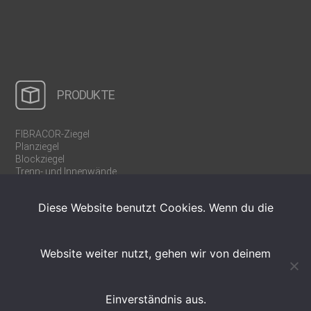
PRODUKTE
FIBRACOR-Ziegel
Planziegel
Blockziegel
Trenn- und Innenwände
Rollladen-/Jalousiekästen
U-/WU-Schalen
Diese Website benutzt Cookies. Wenn du die
Ergänzungsprodukte
Werkzeuge
Weinregalziegel
Website weiter nutzt, gehen wir von deinem
Einverständnis aus.