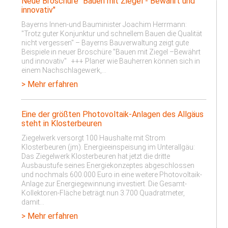
Neue Broschüre "Bauen mit Ziegel - Bewährt und
innovativ"
Bayerns Innen-und Bauminister Joachim Herrmann:
"Trotz guter Konjunktur und schnellem Bauen die Qualität
nicht vergessen" – Bayerns Bauverwaltung zeigt gute
Beispiele in neuer Broschüre "Bauen mit Ziegel –Bewährt
und innovativ" +++ Planer wie Bauherren können sich in
einem Nachschlagewerk,…
> Mehr erfahren
Eine der größten Photovoltaik-Anlagen des Allgäus
steht in Klosterbeuren
Ziegelwerk versorgt 100 Haushalte mit Strom
Klosterbeuren (jm). Energieeinspeisung im Unterallgäu:
Das Ziegelwerk Klosterbeuren hat jetzt die dritte
Ausbaustufe seines Energiekonzeptes abgeschlossen
und nochmals 600.000 Euro in eine weitere Photovoltaik-
Anlage zur Energiegewinnung investiert. Die Gesamt-
Kollektoren-Fläche beträgt nun 3.700 Quadratmeter,
damit…
> Mehr erfahren