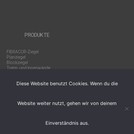
PRODUKTE
FIBRACOR-Ziegel
Planziegel
Blockziegel
Trenn- und Innenwände
Rollladen-/Jalousiekästen
U-/WU-Schalen
Diese Website benutzt Cookies. Wenn du die
Ergänzungsprodukte
Werkzeuge
Weinregalziegel
Website weiter nutzt, gehen wir von deinem
Einverständnis aus.