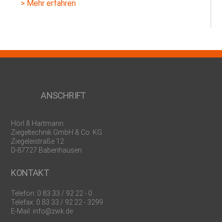
> Mehr erfahren
ANSCHRIFT
Hörl & Hartmann
Ziegeltechnik GmbH & Co. KG
Ziegeleistraße 12
D-87727 Babenhausen
KONTAKT
Telefon:
0 83 33 / 92 22 - 0
Telefax: 0 83 33 / 92 22 - 3299
E-Mail:
info@zwk.de