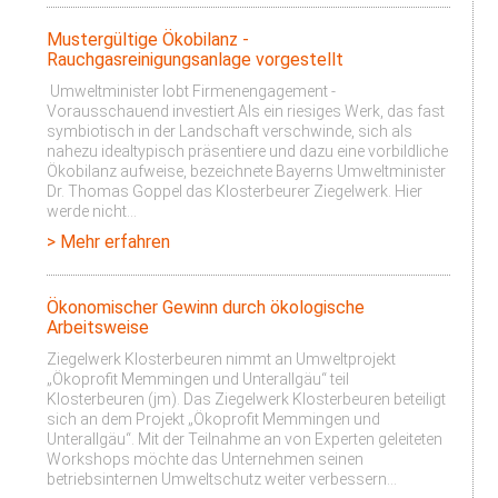
Mustergültige Ökobilanz -
Rauchgasreinigungsanlage vorgestellt
Umweltminister lobt Firmenengagement -
Vorausschauend investiert Als ein riesiges Werk, das fast
symbiotisch in der Landschaft verschwinde, sich als
nahezu idealtypisch präsentiere und dazu eine vorbildliche
Ökobilanz aufweise, bezeichnete Bayerns Umweltminister
Dr. Thomas Goppel das Klosterbeurer Ziegelwerk. Hier
werde nicht…
> Mehr erfahren
Ökonomischer Gewinn durch ökologische
Arbeitsweise
Ziegelwerk Klosterbeuren nimmt an Umweltprojekt
„Ökoprofit Memmingen und Unterallgäu“ teil
Klosterbeuren (jm). Das Ziegelwerk Klosterbeuren beteiligt
sich an dem Projekt „Ökoprofit Memmingen und
Unterallgäu“. Mit der Teilnahme an von Experten geleiteten
Workshops möchte das Unternehmen seinen
betriebsinternen Umweltschutz weiter verbessern…