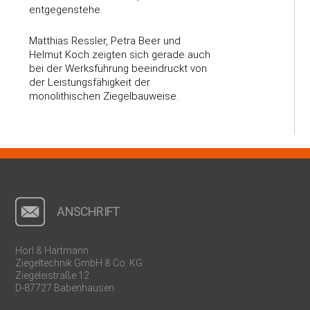
entgegenstehe.
Matthias Ressler, Petra Beer und
Helmut Koch zeigten sich gerade auch
bei der Werksführung beeindruckt von
der Leistungsfähigkeit der
monolithischen Ziegelbauweise.
ANSCHRIFT
Hörl & Hartmann
Ziegeltechnik GmbH & Co. KG
Ziegeleistraße 12
D-87727 Babenhausen