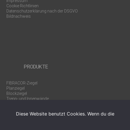
Impressum
Cookie Richtlinien
Datenschutzerklärung nach der DSGVO
Bildnachweis
PRODUKTE
FIBRACOR-Ziegel
Planziegel
Blockziegel
Trenn- und Innenwände
Rollladen-/Jalousiekästen
U-/WU-Schalen
Diese Website benutzt Cookies. Wenn du die
Ergänzungsprodukte
Werkzeuge
Weinregalziegel