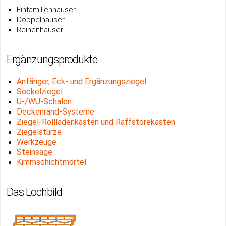
Einfa
milienhäuser
Doppelhäuser
Reihen
häuser
Ergänzungsprodukte
A
nfänger, Eck- und Ergänzungsziegel
Sockelziegel
U-/WU-Schalen
Deckenrand-Systeme
Ziegel-Rollladenkästen und Raffstorekästen
Ziegelstürze
Werkzeuge
Steinsäge
Kimmschichtmörtel
Das Lochbild