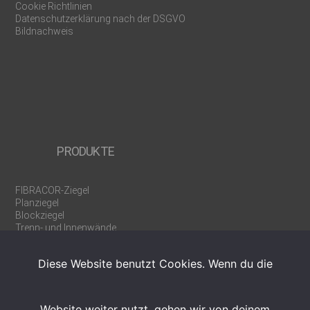
Cookie Richtlinien
Datenschutzerklärung nach der DSGVO
Bildnachweis
PRODUKTE
FIBRACOR-Ziegel
Planziegel
Blockziegel
Trenn- und Innenwände
Rollladen-/Jalousiekästen
U-/WU-Schalen
Diese Website benutzt Cookies. Wenn du die
Ergänzungsprodukte
Werkzeuge
Weinregalziegel
Website weiter nutzt, gehen wir von deinem