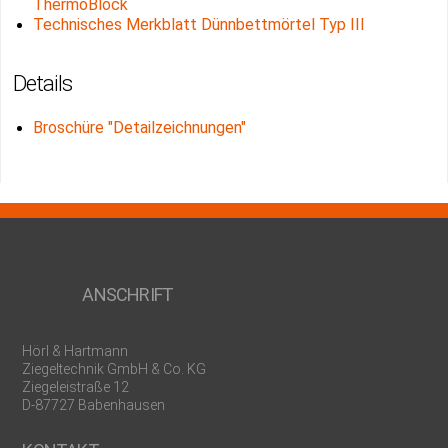
ThermoBlock
Technisches Merkblatt Dünnbettmörtel Typ III
Details
Broschüre "Detailzeichnungen"
ANSCHRIFT
Hörl & Hartmann
Ziegeltechnik GmbH & Co. KG
Ziegeleistraße 12
D-87727 Babenhausen