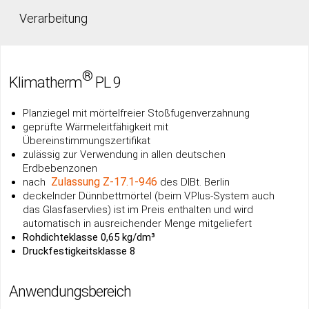
Verarbeitung
®
Klimatherm
PL 9
Planziegel mit mörtelf
reier Stoßfugenverzahnung
geprüfte Wärmeleitfähigkeit mit
Übereinstimmungszertifikat
zulässig zur Verwendung in allen deutschen
Erdbebenzonen
Zulassung Z-17.1-946
nach
des DIBt. Berlin
deckelnder Dünnbettmörtel (beim V.Plus-System auch
das Glasfaservlies) ist im Preis enthalten und wird
automatisch in ausreichender Menge mitgeliefert
Rohdichteklasse 0,65 kg/dm³
Druckfestigkeitsklasse
8
Anwendungsbereich