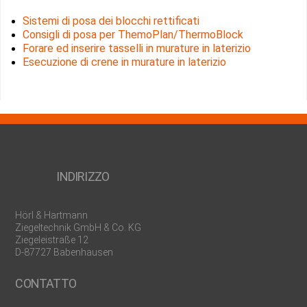
Sistemi di posa dei blocchi rettificati
Consigli di posa per ThemoPlan/ThermoBlock
Forare ed inserire tasselli in murature in laterizio
Esecuzione di crene in murature in laterizio
INDIRIZZO
Hörl & Hartmann
Ziegeltechnik GmbH & Co. KG
Ziegeleistraße 12
D-87727 Babenhausen
CONTATTO