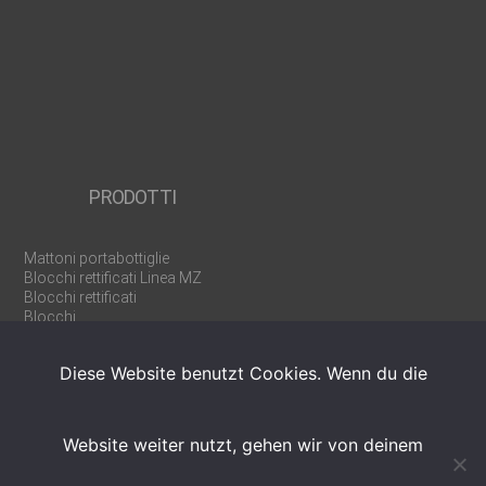
PRODOTTI
Mattoni portabottiglie
Blocchi rettificati Linea MZ
Blocchi rettificati
Blocchi
Pareti divisorie e tramezze
Mattoni cassaforma U/WU
Diese Website benutzt Cookies. Wenn du die
Prodotti speciali
Attrezzature
Website weiter nutzt, gehen wir von deinem