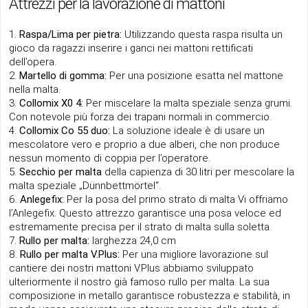
Attrezzi per la lavorazione di mattoni
Raspa/Lima per pietra:
Utilizzando questa raspa risulta un
gioco da ragazzi inserire i ganci nei mattoni rettificati
dell’opera.
Martello di gomma:
Per una posizione esatta nel mattone
nella malta.
Collomix X0 4:
Per miscelare la malta speziale senza grumi.
Con notevole più forza dei trapani normali in commercio.
Collomix Co 55 duo:
La soluzione ideale è di usare un
mescolatore vero e proprio a due alberi, che non produce
nessun momento di coppia per l’operatore.
Secchio per malta
della capienza di 30 litri per mescolare la
malta speziale „Dünnbettmörtel“.
Anlegefix:
Per la posa del primo strato di malta Vi offriamo
l’Anlegefix. Questo attrezzo garantisce una posa veloce ed
estremamente precisa per il strato di malta sulla soletta.
Rullo per malta:
larghezza 24,0 cm
Rullo per malta V.Plus:
Per una migliore lavorazione sul
cantiere dei nostri mattoni V.Plus abbiamo sviluppato
ulteriormente il nostro già famoso rullo per malta. La sua
composizione in metallo garantisce robustezza e stabilità, in