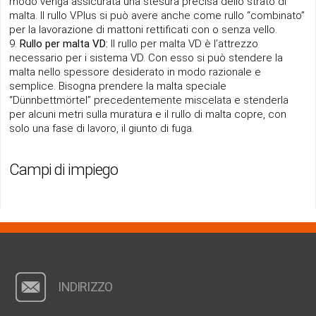
modo venga assicurata una stesura precisa dello strato di
malta. Il rullo V.Plus si può avere anche come rullo “combinato”
per la lavorazione di mattoni rettificati con o senza vello.
Rullo per malta VD:
Il rullo per malta VD è l’attrezzo
necessario per i sistema VD. Con esso si può stendere la
malta nello spessore desiderato in modo razionale e
semplice. Bisogna prendere la malta speciale
“Dünnbettmörtel” precedentemente miscelata e stenderla
per alcuni metri sulla muratura e il rullo di malta copre, con
solo una fase di lavoro, il giunto di fuga.
Campi di impiego
INDIRIZZO