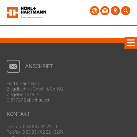
ANSCHRIFT
Hörl & Hartmann
Ziegeltechnik GmbH & Co. KG
Ziegeleistraße 12
D-87727 Babenhausen
KONTAKT
Telefon:
0 83 33 / 92 22 - 0
Telefax: 0 83 33 / 92 22 - 3299