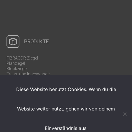
PRODUKTE
FIBRACOR-Ziegel
Planziegel
Blockziegel
Trenn- und Innenwände
Rollladen-/Jalousiekästen
U-/WU-Schalen
Diese Website benutzt Cookies. Wenn du die
Ergänzungsprodukte
Werkzeuge
Weinregalziegel
Website weiter nutzt, gehen wir von deinem
Einverständnis aus.