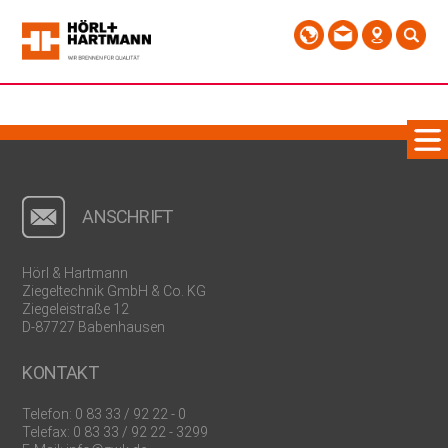
ANSCHRIFT
Hörl & Hartmann
Ziegeltechnik GmbH & Co. KG
Ziegeleistraße 12
D-87727 Babenhausen
KONTAKT
Telefon:
0 83 33 / 92 22 - 0
Telefax: 0 83 33 / 92 22 - 3299