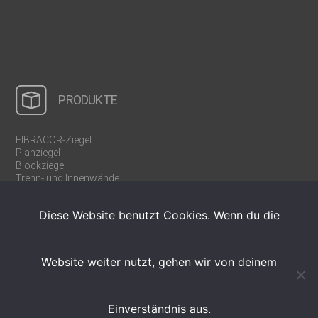
PRODUKTE
FIBRACOR-Ziegel
Planziegel
Blockziegel
Trenn- und Innenwände
Rollladen-/Jalousiekästen
U-/WU-Schalen
Diese Website benutzt Cookies. Wenn du die
Ergänzungsprodukte
Werkzeuge
Weinregalziegel
Website weiter nutzt, gehen wir von deinem
Einverständnis aus.