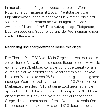
In monolithischer Ziegelbauweise ist so eine Wohn- und
Nutzfläche von insgesamt 2.682 m² entstanden. Die
Eigentumswohnungen reichen von Ein-Zimmer- bis hin zu
Vier-Zimmer- und Penthouse-Wohnungen, mit Größen
zwischen 31 und 111 m². Eine Aufzuganlage, Tiefgarage,
Dachterrasse und Südorientierung der Wohnungen runden
die Punkthäuser ab.
Nachhaltig und energieeffizient Bauen mit Ziegel
Der ThermoPlan TS13 von Mein Ziegelhaus war der ideale
Ziegel für die Verwirklichung dieses Bauprojektes. Er wurde
extra für den Objektbau konzipiert und überzeugt vor allem
durch sein außerordentliches Schalldämm-Maß von 49dB
bei einer Wanddicke von 36,5 cm und der gleichzeitig sehr
niedrigen Wärmeleitzahl von Lambda = 0,13 W / (mK). Das
Markenzeichen des TS13 ist seine Lochgeometrie, die
speziell auf die Schallschutzanforderungen im Objektbau
abgestimmt ist. Der Ziegel verfügt über durchgehende
Stege, die von innen nach außen in Wanddicke verlaufen.
Dank dieser Konstruktion wird der TS13 derart ausgesteift,