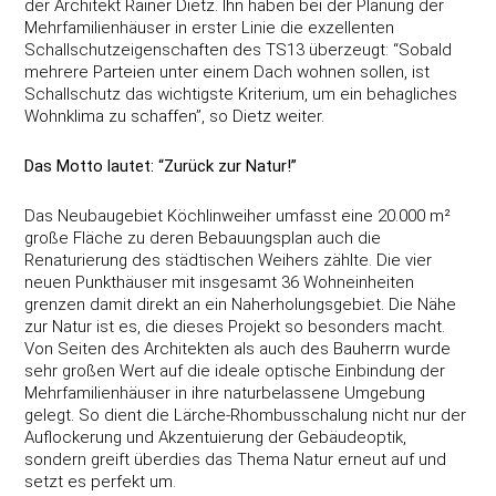
der Architekt Rainer Dietz. Ihn haben bei der Planung der
Mehrfamilienhäuser in erster Linie die exzellenten
Schallschutzeigenschaften des TS13 überzeugt: “Sobald
mehrere Parteien unter einem Dach wohnen sollen, ist
Schallschutz das wichtigste Kriterium, um ein behagliches
Wohnklima zu schaffen”, so Dietz weiter.
Das Motto lautet: “Zurück zur Natur!”
Das Neubaugebiet Köchlinweiher umfasst eine 20.000 m²
große Fläche zu deren Bebauungsplan auch die
Renaturierung des städtischen Weihers zählte. Die vier
neuen Punkthäuser mit insgesamt 36 Wohneinheiten
grenzen damit direkt an ein Naherholungsgebiet. Die Nähe
zur Natur ist es, die dieses Projekt so besonders macht.
Von Seiten des Architekten als auch des Bauherrn wurde
sehr großen Wert auf die ideale optische Einbindung der
Mehrfamilienhäuser in ihre naturbelassene Umgebung
gelegt. So dient die Lärche-Rhombusschalung nicht nur der
Auflockerung und Akzentuierung der Gebäudeoptik,
sondern greift überdies das Thema Natur erneut auf und
setzt es perfekt um.