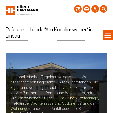
Referenzgebäude “Am Köchlinsweiher” in
Lindau
In monolithischer Ziegelbauweise ist eine Wohn- und
Nutzfläche von insgesamt 2.682 m² entstanden. Die
Eigentumswohnungen reichen von Ein-Zimmer- bis hin
zu Vier-Zimmer- und Penthouse-Wohnungen, mit
Größen zwischen 31 und 111 m². Eine Aufzuganlage,
Tiefgarage, Dachterrasse und Südorientierung der
Wohnungen runden die Punkthäuser ab. Bild: